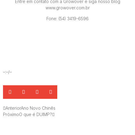
Entre em contato com a Growover e siga nosso blog
www.growover.com.br
Fone: (54) 3419-6596
–:–/–
Anterior
Ano Novo Chinês
Próximo
O que é DUIMP?