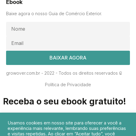
Ebook
Baixe agora o nosso Guia de Comércio Exterior.
BAIXAR AGORA
growover.com.br - 2022 - Todos os direitos reservados ₢
Política de Privacidade
Receba o seu ebook gratuito!
Deixe os seus dados abaixo para receber o Ebook - Guia
Comércio Exterior.
Usamos cookies em nosso site para oferecer a você a
experiência mais relevante, lembrando suas preferências
e visitas repetidas. Ao clicar em “Aceitar tudo”, você