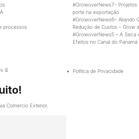
os
#GrowoverNews7– Projetos 
SA
porte na exportação
#GrowoverNews6– Aliando Q
e processos
Redução de Custos – Grow In
#GrowoverNews5 – A Seca 
Efeitos no Canal do Panamá
os ₢
Política de Privacidade
uito!
ia Comércio Exterior.