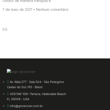
Unidos de maneira tranquila e
7 de maio de 2021
Nenhum comentário
Av. Itália 277 - Sala 504 - São Pelegrino
Caxias do Sul / RS - Brasil
409 NW 10th -Terrace, Hallandale Beach
FL 33009 - USA
info@growover.com.br