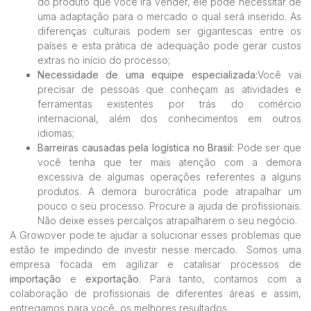
do produto que você irá vender, ele pode necessitar de
uma adaptação para o mercado o qual será inserido. As
diferenças culturais podem ser gigantescas entre os
países e esta prática de adequação pode gerar custos
extras no início do processo;
Necessidade de uma
equipe especializada
:
Você vai
precisar de pessoas que conheçam as atividades e
ferramentas existentes por trás do comércio
internacional, além dos conhecimentos em outros
idiomas;
Barreiras causadas pela logística no Brasil:
Pode ser que
você tenha que ter mais atenção com a demora
excessiva de algumas operações referentes a alguns
produtos. A demora burocrática pode atrapalhar um
pouco o seu processo. Procure a ajuda de profissionais.
Não deixe esses percalços atrapalharem o seu negócio.
A Growover pode te ajudar a solucionar esses problemas que
estão te impedindo de investir nesse mercado. Somos uma
empresa focada em agilizar e catalisar processos de
importação
e
exportação
. Para tanto, contamos com a
colaboração de profissionais de diferentes áreas e assim,
entregamos para você, os melhores resultados.