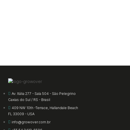
Av. Itália 277 - Sala 504 - São Pelegrino
Caxias do Sul / RS - Brasil
409 NW 10th -Terrace, Hallandale Beach
FL 33009 - USA
info@growover.com.br