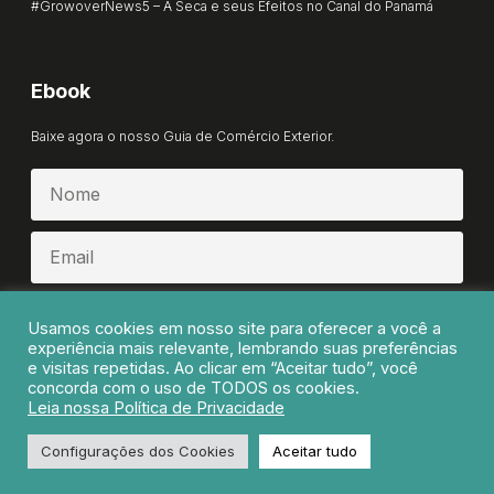
#GrowoverNews5 – A Seca e seus Efeitos no Canal do Panamá
Ebook
Baixe agora o nosso Guia de Comércio Exterior.
BAIXAR AGORA
Usamos cookies em nosso site para oferecer a você a
experiência mais relevante, lembrando suas preferências
e visitas repetidas. Ao clicar em “Aceitar tudo”, você
concorda com o uso de TODOS os cookies.
Leia nossa Política de Privacidade
growover.com.br - 2022 - Todos os direitos reservados ₢
Configurações dos Cookies
Aceitar tudo
Política de Privacidade